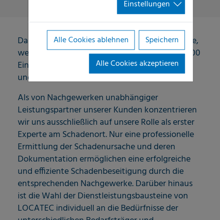
Einstellungen
Alle Cookies ablehnen
Speichern
Das Unternehmen gehört zur LOCATEC-Gruppe,
welche mit mehr als 60 Standorten und über 200
Alle Cookies akzeptieren
Einsatzfahrzeugen bundesweit in Deutschland
und Österreich vertreten ist.
Als von Nachgewerken unabhängiger
Leistungspartner unserer Kunden konzentrieren
wir uns ausschließlich auf unsere Rolle als erster
Experte am Schadenort. Nur eine professionelle
Ermittlung der Schadenursache und deren
Dokumentation ermöglichen eine erfolgreiche
und effiziente Schadenbeseitigung durch die
entsprechenden Nachgewerke. Darüber hinaus
ist die Wahl der Dienstleistungsbausteine von
LOCATEC individuell an die Bedürfnisse der