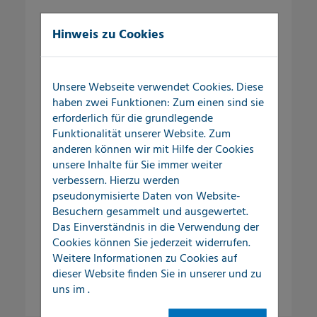
Dienstleistungen
Hinweis zu Cookies
SchadenERSTservice
Unsere Webseite verwendet Cookies. Diese
haben zwei Funktionen: Zum einen sind sie
Leckortung in Gebäuden
erforderlich für die grundlegende
Funktionalität unserer Website. Zum
anderen können wir mit Hilfe der Cookies
Leckortung im Außenbereich
unsere Inhalte für Sie immer weiter
verbessern. Hierzu werden
Leckortung an Flachdächern
pseudonymisierte Daten von Website-
Besuchern gesammelt und ausgewertet.
Schadenaufnahme
Das Einverständnis in die Verwendung der
Cookies können Sie jederzeit widerrufen.
Rohrnetzüberprüfung
Weitere Informationen zu Cookies auf
dieser Website finden Sie in unserer
und zu
uns im
.