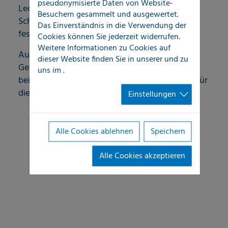
pseudonymisierte Daten von Website-
Leckagen offen ausgebrochen sind und
Besuchern gesammelt und ausgewertet.
Schadenursachen im ersten Schritt zweifelsfrei
Das Einverständnis in die Verwendung der
festzustellen und zu dokumentieren sind.
Cookies können Sie jederzeit widerrufen.
Weitere Informationen zu Cookies auf
Auch die Ortung von Schadenursachen in
dieser Website finden Sie in unserer
und zu
Gefahrenbereichen, im Bereich Flachdach oder
uns im
.
bei hitzeführenden Leitungen sind Aufgaben, für
die LOCATEC eingesetzt werden kann.
Einstellungen
Alle Cookies ablehnen
Speichern
Alle Cookies akzeptieren