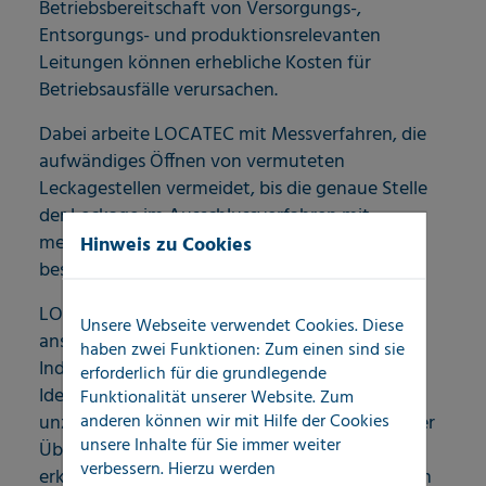
Betriebsbereitschaft von Versorgungs-,
Entsorgungs- und produktionsrelevanten
Leitungen können erhebliche Kosten für
Betriebsausfälle verursachen.
Dabei arbeite LOCATEC mit Messverfahren, die
aufwändiges Öffnen von vermuteten
Leckagestellen vermeidet, bis die genaue Stelle
der Leckage im Ausschlussverfahren mit
mehreren Messverfahren, möglichst genau
Hinweis zu Cookies
bestimmt ist.
LOCATEC arbeitet seit vielen Jahren in
Unsere Webseite verwendet Cookies. Diese
ansteigenden Umfängen für
haben zwei Funktionen: Zum einen sind sie
Industrieunternehmen z.B. im Bereich der
erforderlich für die grundlegende
Identifikation von Leitungssystemen bei
Funktionalität unserer Website. Zum
anderen können wir mit Hilfe der Cookies
unzureichend vorhandener Dokumentation, der
unsere Inhalte für Sie immer weiter
Überwachung im Hinblick auf noch nicht
verbessern. Hierzu werden
erkannte Leckagen oder im Notfalldienst, wenn